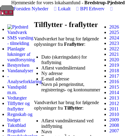
Hjemmeside for vores lokalsamfund -
Bredstrup-Pjedsted
Forsiden
Nyheder
Lokalt
BPI
Erhverv
Tilflytter - fraflytter
2026
2025
SMS varsling
2024
Vandværket har brug for følgende
- tilmelding
2023
oplysninger fra
Fraflytter
:
Planlagte
2022
lukninger af
2021
Dato (skæringsdato) for
vandforsyning
2020
fraflytning
Bestyrelsen
2019
Aflæst vandmålerstand
Vandanalyser
2018
Ny adresse
-
2017
E-mail adresse
Analyseforklaring
2016
Navn på pengeinstitut,
Vandspild
2015
registrerings- og kontonummer
m.m.
2014
Vedtægter
2013
Vandværket har brug for følgende
Tilflytter og
2012
oplysninger fra
Tilflytter
:
fraflytter
2011
Regnskab og
2010
budget
2009
Aflæst vandmålerstand ved
Takstblad
2008
indflytning
Regulativ
2007
Navn
3