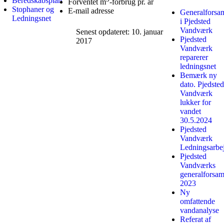
Beredskabsplan
Forventet m
-forbrug pr. år
Stophaner og
E-mail adresse
Generalforsa
Ledningsnet
i Pjedsted
Vandværk
Senest opdateret: 10. januar
Pjedsted
2017
Vandværk
reparerer
ledningsnet
Bemærk ny
dato. Pjedsted
Vandværk
lukker for
vandet
30.5.2024
Pjedsted
Vandværk
Ledningsarbe
Pjedsted
Vandværks
generalforsam
2023
Ny
omfattende
vandanalyse
Referat af