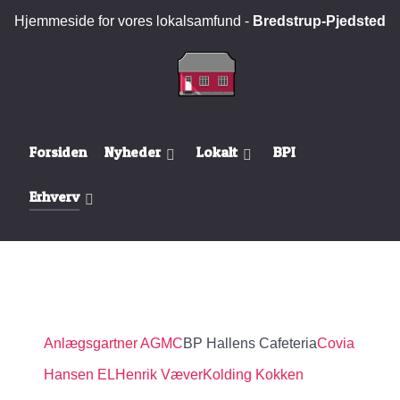
Hjemmeside for vores lokalsamfund -
Bredstrup-Pjedsted
Forsiden
Nyheder
Lokalt
BPI
Erhverv
Anlægsgartner AGMC
BP Hallens Cafeteria
Covia
Hansen EL
Henrik Væver
Kolding Kokken