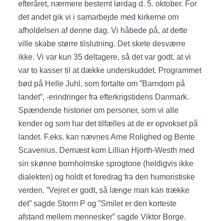
efteråret, nærmere bestemt lørdag d. 5. oktober. For
det andet gik vi i samarbejde med kirkerne om
afholdelsen af denne dag. Vi håbede på, at dette
ville skabe større tilslutning. Det skete desværre
ikke. Vi var kun 35 deltagere, så det var godt, at vi
var to kasser til at dække underskuddet. Programmet
bød på Helle Juhl, som fortalte om ”Barndom på
landet”, -erindringer fra efterkrigstidens Danmark.
Spændende historier om personer, som vi alle
kender og som har det tilfælles at de er opvokset på
landet. F.eks. kan nævnes Arne Rolighed og Bente
Scavenius. Dernæst kom Lillian Hjorth-Westh med
sin skønne bornholmske sprogtone (heldigvis ikke
dialekten) og holdt et foredrag fra den humoristiske
verden. ”Vejret er godt, så længe man kan trække
det” sagde Storm P og ”Smilet er den korteste
afstand mellem mennesker” sagde Viktor Borge.