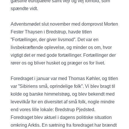
gæstfrie europæere samt vejr og vej forhold, som
spændte vidt.
Adventsmødet slut november med domprovst Morten
Fester Thaysen i Bredstrup, havde titlen
”Fortællinger, der giver livsmod”. Det var en
livsbekræftende oplevelse, og minder os om, hvor
vigtigt det er med gode fortællinger. Fortællinger der
rører os og bliver husket og præger os for livet.
Foredraget i januar var med Thomas Køhler, og titlen
var ”Sibiriens små, oprindelige folk”. Vi blev bragt til
kolde og barske himmelstrøg, og blev bekendt med
levevilkår for en diversitet af små folk, nogle mindre
end vores lille lokale: Bredstrup Pjedsted.
Foredraget blev aktuel i dagens politiske situation
omkring Arktis. En sætning fra foredraget har brændt