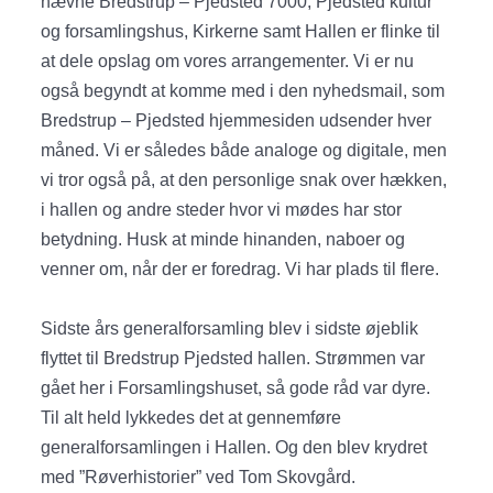
nævne Bredstrup – Pjedsted 7000, Pjedsted kultur
og forsamlingshus, Kirkerne samt Hallen er flinke til
at dele opslag om vores arrangementer. Vi er nu
også begyndt at komme med i den nyhedsmail, som
Bredstrup – Pjedsted hjemmesiden udsender hver
måned. Vi er således både analoge og digitale, men
vi tror også på, at den personlige snak over hækken,
i hallen og andre steder hvor vi mødes har stor
betydning. Husk at minde hinanden, naboer og
venner om, når der er foredrag. Vi har plads til flere.
Sidste års generalforsamling blev i sidste øjeblik
flyttet til Bredstrup Pjedsted hallen. Strømmen var
gået her i Forsamlingshuset, så gode råd var dyre.
Til alt held lykkedes det at gennemføre
generalforsamlingen i Hallen. Og den blev krydret
med ”Røverhistorier” ved Tom Skovgård.