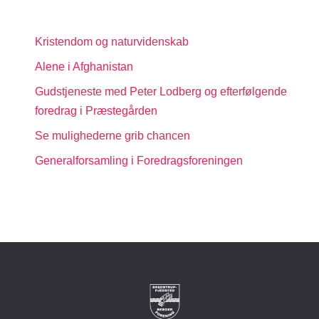
Kristendom og naturvidenskab
Alene i Afghanistan
Gudstjeneste med Peter Lodberg og efterfølgende
foredrag i Præstegården
Se mulighederne grib chancen
Generalforsamling i Foredragsforeningen