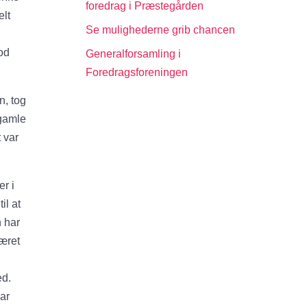
foredrag i Præstegården
elt
Se mulighederne grib chancen
od
Generalforsamling i
Foredragsforeningen
n, tog
 gamle
 var
er i
il at
n har
været
ed.
har