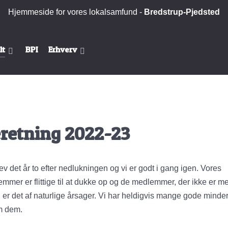
Hjemmeside for vores lokalsamfund -
Bredstrup-Pjedsted
lt
BPI
Erhverv
retning 2022-23
ev det år to efter nedlukningen og vi er godt i gang igen. Vores
mmer er flittige til at dukke op og de medlemmer, der ikke er m
 er det af naturlige årsager. Vi har heldigvis mange gode mind
m dem.