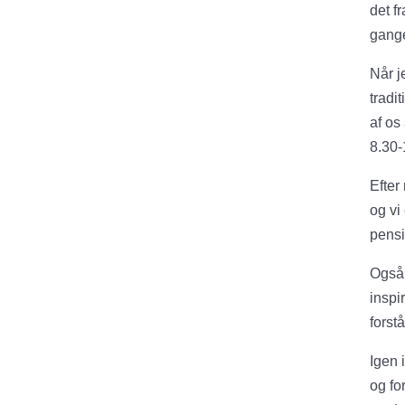
det f
gange
Når j
tradi
af os
8.30-
Efter
og vi
pensi
Også 
inspi
forstå
Igen i
og for