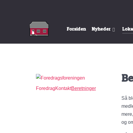
Forsiden
Nyheder
Loka
Be
Foredrag
Kontakt
Beretninger
Så bl
medle
mere,
og o