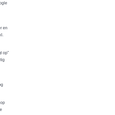
ogle
er en
l.
t op”
tig
og
r op
re