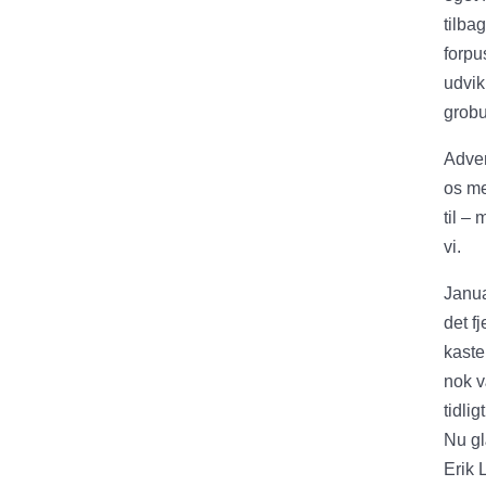
tilba
forpu
udvik
grobu
Adven
os me
til –
vi.
Janua
det f
kaste
nok v
tidli
Nu gl
Erik 