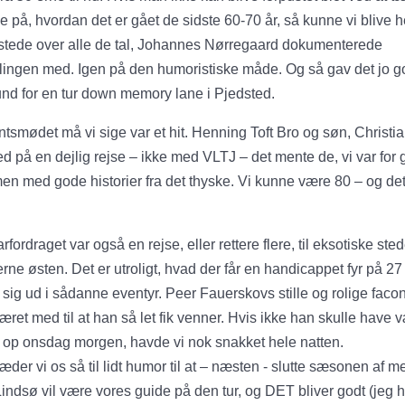
ge på, hvordan det er gået de sidste 60-70 år, så kunne vi blive h
stede over alle de tal, Johannes Nørregaard dokumenterede
lingen med. Igen på den humoristiske måde. Og så gav det jo g
nd for en tur down memory lane i Pjedsted.
tsmødet må vi sige var et hit. Henning Toft Bro og søn, Christia
d på en dejlig rejse – ikke med VLTJ – det mente de, vi var for
 men med gode historier fra det thyske. Vi kunne være 80 – og det
rfordraget var også en rejse, eller rettere flere, til eksotiske sted
jerne østen. Det er utroligt, hvad der får en handicappet fyr på 27 t
 sig ud i sådanne eventyr. Peer Fauerskovs stille og rolige faco
æret med til at han så let fik venner. Hvis ikke han skulle have 
gt op onsdag morgen, havde vi nok snakket hele natten.
æder vi os så til lidt humor til at – næsten - slutte sæsonen af m
Lindsø vil være vores guide på den tur, og DET bliver godt (jeg 