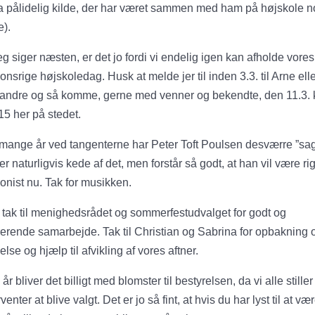
ra pålidelig kilde, der har været sammen med ham på højskole n
).
eg siger næsten, er det jo fordi vi endelig igen kan afholde vores
tionsrige højskoledag. Husk at melde jer til inden 3.3. til Arne ell
 andre og så komme, gerne med venner og bekendte, den 11.3. k
15 her på stedet.
 mange år ved tangenterne har Peter Toft Poulsen desværre ”sag
 er naturligvis kede af det, men forstår så godt, at han vil være rig
onist nu. Tak for musikken.
tak til menighedsrådet og sommerfestudvalget for godt og
rerende samarbejde. Tak til Christian og Sabrina for opbakning 
else og hjælp til afvikling af vores aftner.
 år bliver det billigt med blomster til bestyrelsen, da vi alle stille
venter at blive valgt. Det er jo så fint, at hvis du har lyst til at væ