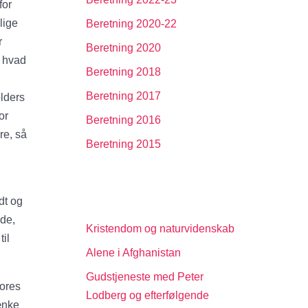
for
lige
Beretning 2020-22
r
Beretning 2020
g hvad
Beretning 2018
Beretning 2017
lders
or
Beretning 2016
re, så
Beretning 2015
odt og
nde,
Kristendom og naturvidenskab
til
Alene i Afghanistan
Gudstjeneste med Peter
vores
Lodberg og efterfølgende
tænke