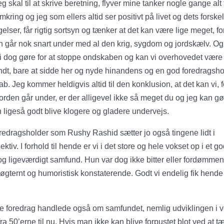
eg skal til at skrive beretning, flyver mine tanker nogle gange alt 
omkring og jeg som ellers altid ser positivt på livet og dets forskel
agelser, får rigtig sortsyn og tænker at det kan være lige meget, fo
n går nok snart under med al den krig, sygdom og jordskælv. O
i dog gøre for at stoppe ondskaben og kan vi overhovedet være
dt, bare at sidde her og nyde hinandens og en god foredragsho
ab. Jeg kommer heldigvis altid til den konklusion, at det kan vi, f
jorden går under, er der alligevel ikke så meget du og jeg kan gø
n ligeså godt blive klogere og gladere undervejs.
redragsholder som Rushy Rashid sætter jo også tingene lidt i
ktiv. I forhold til hende er vi i det store og hele vokset op i et g
 og ligeværdigt samfund. Hun var dog ikke bitter eller fordømme
nøgternt og humoristisk konstaterende. Godt vi endelig fik hende 
 foredrag handlede også om samfundet, nemlig udviklingen i 
fra 50’erne til nu. Hvis man ikke kan blive forpustet blot ved at 