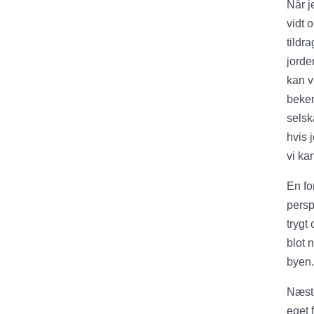
Når j
vidt 
tildr
jorde
kan v
beken
selsk
hvis 
vi ka
En fo
perspe
trygt
blot 
byen.
Næste
eget 