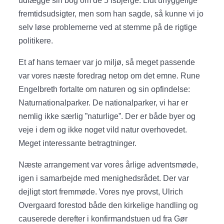
udlægge sin bog om de 5 isbjerge. Lidt uhyggelige
fremtidsudsigter, men som han sagde, så kunne vi jo
selv løse problemerne ved at stemme på de rigtige
politikere.
Et af hans temaer var jo miljø, så meget passende
var vores næste foredrag netop om det emne. Rune
Engelbreth fortalte om naturen og sin opfindelse:
Naturnationalparker. De nationalparker, vi har er
nemlig ikke særlig ”naturlige”. Der er både byer og
veje i dem og ikke noget vild natur overhovedet.
Meget interessante betragtninger.
Næste arrangement var vores årlige adventsmøde,
igen i samarbejde med menighedsrådet. Der var
dejligt stort fremmøde. Vores nye provst, Ulrich
Overgaard forestod både den kirkelige handling og
causerede derefter i konfirmandstuen ud fra Gør