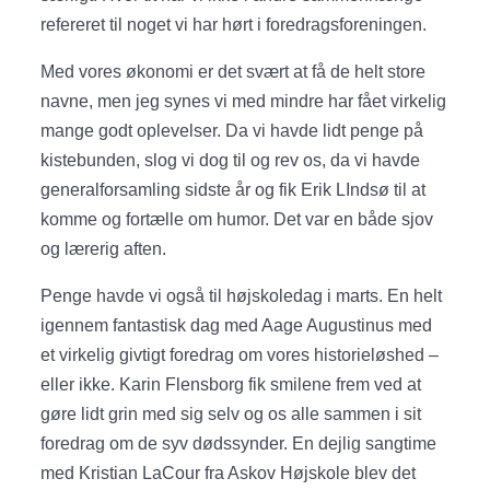
refereret til noget vi har hørt i foredragsforeningen.
Med vores økonomi er det svært at få de helt store
navne, men jeg synes vi med mindre har fået virkelig
mange godt oplevelser. Da vi havde lidt penge på
kistebunden, slog vi dog til og rev os, da vi havde
generalforsamling sidste år og fik Erik LIndsø til at
komme og fortælle om humor. Det var en både sjov
og lærerig aften.
Penge havde vi også til højskoledag i marts. En helt
igennem fantastisk dag med Aage Augustinus med
et virkelig givtigt foredrag om vores historieløshed –
eller ikke. Karin Flensborg fik smilene frem ved at
gøre lidt grin med sig selv og os alle sammen i sit
foredrag om de syv dødssynder. En dejlig sangtime
med Kristian LaCour fra Askov Højskole blev det