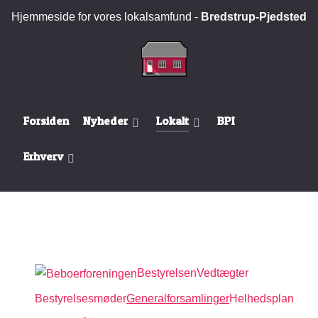
Hjemmeside for vores lokalsamfund -
Bredstrup-Pjedsted
Forsiden
Nyheder
Lokalt
BPI
Erhverv
Bestyrelsen
Vedtægter
Bestyrelsesmøder
Generalforsamlinger
Helhedsplan