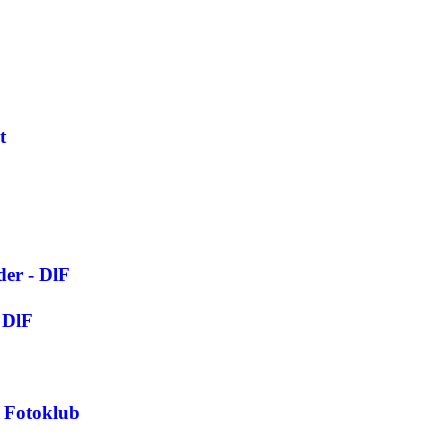
t
er - DlF
 DlF
e Fotoklub