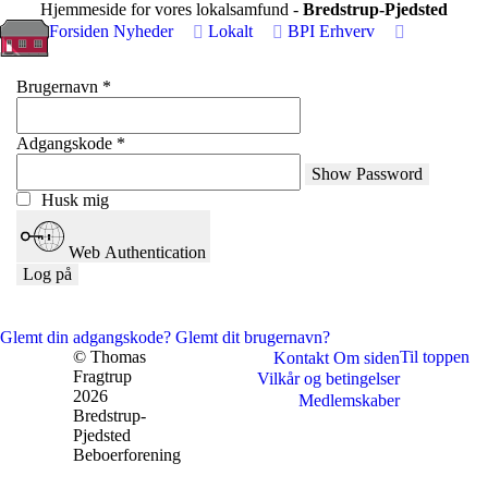
Hjemmeside for vores lokalsamfund -
Bredstrup-Pjedsted
Forsiden
Nyheder
Lokalt
BPI
Erhverv
Brugernavn
*
Adgangskode
*
Show Password
Husk mig
Web Authentication
Log på
Glemt din adgangskode?
Glemt dit brugernavn?
© Thomas
Til toppen
Kontakt
Om siden
Fragtrup
Vilkår og betingelser
2026
Medlemskaber
Bredstrup-
Pjedsted
Beboerforening