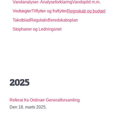
Vandanalyser
- Analyseforklaring
Vandspild m.m.
Vedtægter
Tilflytter og fraflytter
Regnskab og budget
Takstblad
Regulativ
Beredskabsplan
Stophaner og Ledningsnet
2025
Referat fra Ordinær Generalforsamling
Den 18. marts 2025.